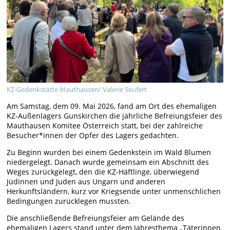
KZ-Gedenkstätte Mauthausen/ Valerie Seufert
Am Samstag, dem 09. Mai 2026, fand am Ort des ehemaligen
KZ-Außenlagers Gunskirchen die jährliche Befreiungsfeier des
Mauthausen Komitee Österreich statt, bei der zahlreiche
Besucher*innen der Opfer des Lagers gedachten.
Zu Beginn wurden bei einem Gedenkstein im Wald Blumen
niedergelegt. Danach wurde gemeinsam ein Abschnitt des
Weges zurückgelegt, den die KZ-Häftlinge, überwiegend
Jüdinnen und Juden aus Ungarn und anderen
Herkunftsländern, kurz vor Kriegsende unter unmenschlichen
Bedingungen zurücklegen mussten.
Die anschließende Befreiungsfeier am Gelände des
ehemaligen Lagers stand unter dem Jahresthema „Täterinnen