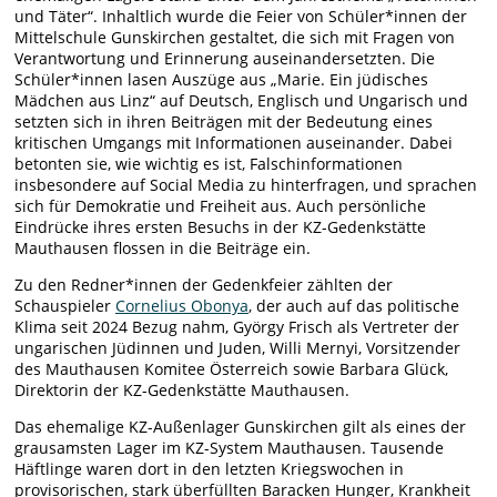
und Täter“. Inhaltlich wurde die Feier von Schüler*innen der
Mittelschule Gunskirchen gestaltet, die sich mit Fragen von
Verantwortung und Erinnerung auseinandersetzten. Die
Schüler*innen lasen Auszüge aus „Marie. Ein jüdisches
Mädchen aus Linz“ auf Deutsch, Englisch und Ungarisch und
setzten sich in ihren Beiträgen mit der Bedeutung eines
kritischen Umgangs mit Informationen auseinander. Dabei
betonten sie, wie wichtig es ist, Falschinformationen
insbesondere auf Social Media zu hinterfragen, und sprachen
sich für Demokratie und Freiheit aus. Auch persönliche
Eindrücke ihres ersten Besuchs in der KZ-Gedenkstätte
Mauthausen flossen in die Beiträge ein.
Zu den Redner*innen der Gedenkfeier zählten der
Schauspieler
Cornelius Obonya
, der auch auf das politische
Klima seit 2024 Bezug nahm, György Frisch als Vertreter der
ungarischen Jüdinnen und Juden, Willi Mernyi, Vorsitzender
des Mauthausen Komitee Österreich sowie Barbara Glück,
Direktorin der KZ-Gedenkstätte Mauthausen.
Das ehemalige KZ-Außenlager Gunskirchen gilt als eines der
grausamsten Lager im KZ-System Mauthausen. Tausende
Häftlinge waren dort in den letzten Kriegswochen in
provisorischen, stark überfüllten Baracken Hunger, Krankheit