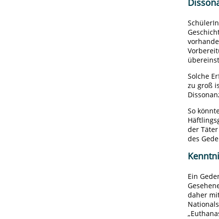
Disson
SchülerI
Geschicht
vorhande
Vorberei
übereins
Solche E
zu groß 
Dissonanz
So könnte
Häftlings
der Täter
des Geden
Kenntn
Ein Geden
Gesehene
daher mit
Nationals
„Euthanas