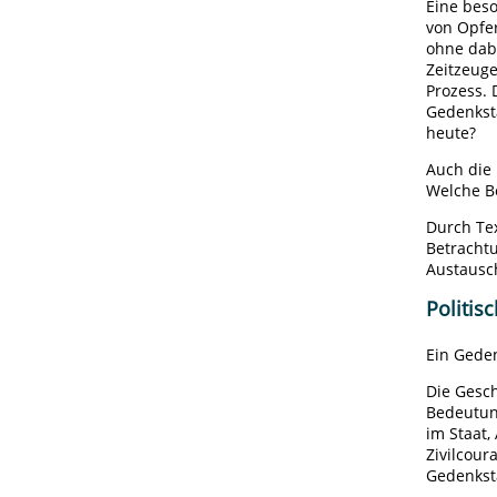
Eine bes
von Opfer
ohne dabe
Zeitzeuge
Prozess. 
Gedenkstä
heute?
Auch die 
Welche B
Durch Te
Betracht
Austausc
Politis
Ein Gede
Die Gesch
Bedeutun
im Staat
Zivilcour
Gedenkst