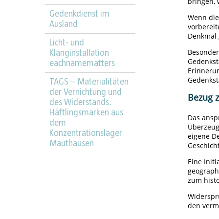
bringen, 
Gedenkdienst im
Wenn die
Ausland
vorbereit
Denkmal 
Licht- und
Besonder
Klanginstallation
Gedenkstä
eachnamematters
Erinneru
Gedenkst
TAGS – Materialitäten
der Vernichtung und
Bezug 
des Widerstands.
Häftlingsmarken aus
Das anspr
dem
Überzeugu
Konzentrationslager
eigene De
Mauthausen
Geschich
Eine Init
geograph
zum histo
Widerspr
den vermi