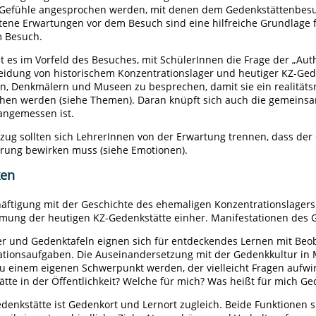
 Gefühle angesprochen werden, mit denen dem Gedenkstättenbesuch
ltene Erwartungen vor dem Besuch sind eine hilfreiche Grundlage 
 Besuch.
st es im Vorfeld des Besuches, mit SchülerInnen die Frage der „Auth
idung von historischem Konzentrationslager und heutiger KZ-Gede
en, Denkmälern und Museen zu besprechen, damit sie ein realität
chen werden (siehe Themen). Daran knüpft sich auch die gemeins
angemessen ist.
ug sollten sich LehrerInnen von der Erwartung trennen, dass der
erung bewirken muss (siehe Emotionen).
ken
häftigung mit der Geschichte des ehemaligen Konzentrationslager
ung der heutigen KZ-Gedenkstätte einher. Manifestationen des G
r und Gedenktafeln eignen sich für entdeckendes Lernen mit Be
tationsaufgaben. Die Auseinandersetzung mit der Gedenkkultur in
u einem eigenen Schwerpunkt werden, der vielleicht Fragen aufwir
tte in der Öffentlichkeit? Welche für mich? Was heißt für mich G
denkstätte ist Gedenkort und Lernort zugleich. Beide Funktionen 