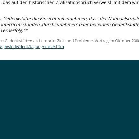
, das auf den historischen Zivilisationsbruch verweist, mit dem wir
:
r Gedenkstätte die Einsicht mitzunehmen, dass der Nationalsozia
 Unterrichtsstunden ‚durchzunehmen' oder bei einem Gedenkstätten
 Lernerfolg."*
er: Gedenkstätten als Lernorte. Ziele und Probleme. Vortrag im Oktober 20
w.ghwk.de/deut/tagung/kaiser.htm