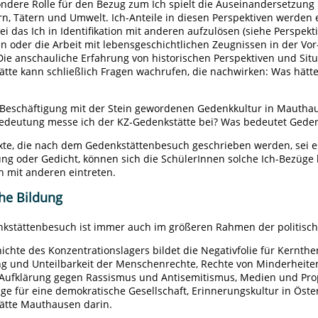
ondere Rolle für den Bezug zum Ich spielt die Auseinandersetzung
n, Tätern und Umwelt. Ich-Anteile in diesen Perspektiven werden e
i das Ich in Identifikation mit anderen aufzulösen (siehe Perspe
n oder die Arbeit mit lebensgeschichtlichen Zeugnissen in der Vo
Die anschauliche Erfahrung von historischen Perspektiven und Sit
tte kann schließlich Fragen wachrufen, die nachwirken: Was hätte
Beschäftigung mit der Stein gewordenen Gedenkkultur in Mauthause
edeutung messe ich der KZ-Gedenkstätte bei? Was bedeutet Geden
xte, die nach dem Gedenkstättenbesuch geschrieben werden, sei es
ung oder Gedicht, können sich die SchülerInnen solche Ich-Bezüg
h mit anderen eintreten.
che Bildung
nkstättenbesuch ist immer auch im größeren Rahmen der politisch
ichte des Konzentrationslagers bildet die Negativfolie für Kernth
g und Unteilbarkeit der Menschenrechte, Rechte von Minderheite
, Aufklärung gegen Rassismus und Antisemitismus, Medien und Pr
age für eine demokratische Gesellschaft, Erinnerungskultur in Öste
ätte Mauthausen darin.