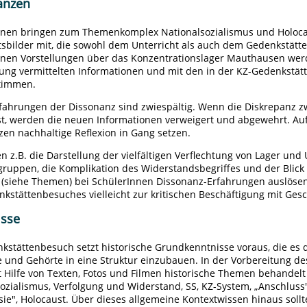
anzen
nnen bringen zum Themenkomplex Nationalsozialismus und Holocaus
sbilder mit, die sowohl dem Unterricht als auch dem Gedenkstätt
nen Vorstellungen über das Konzentrationslager Mauthausen werde
tung vermittelten Informationen und mit den in der KZ-Gedenkstä
timmen.
rfahrungen der Dissonanz sind zwiespältig. Wenn die Diskrepan
ist, werden die neuen Informationen verweigert und abgewehrt. Au
en nachhaltige Reflexion in Gang setzen.
n z.B. die Darstellung der vielfältigen Verflechtung von Lager un
gruppen, die Komplikation des Widerstandsbegriffes und der Blick
 (siehe Themen) bei SchülerInnen Dissonanz-Erfahrungen auslösen
kstättenbesuches vielleicht zur kritischen Beschäftigung mit Gesc
isse
kstättenbesuch setzt historische Grundkenntnisse voraus, die es
 und Gehörte in eine Struktur einzubauen. In der Vorbereitung d
 Hilfe von Texten, Fotos und Filmen historische Themen behandelt
ozialismus, Verfolgung und Widerstand, SS, KZ-System, „Anschluss"
ie", Holocaust. Über dieses allgemeine Kontextwissen hinaus sol