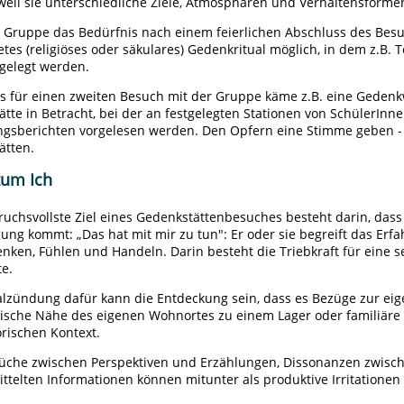
weil sie unterschiedliche Ziele, Atmosphären und Verhaltensforme
 Gruppe das Bedürfnis nach einem feierlichen Abschluss des Besuc
etes (religiöses oder säkulares) Gedenkritual möglich, in dem z.B. 
gelegt werden.
s für einen zweiten Besuch mit der Gruppe käme z.B. eine Geden
tte in Betracht, bei der an festgelegten Stationen von SchülerIn
ngsberichten vorgelesen werden. Den Opfern eine Stimme geben -
ätten.
zum Ich
uchsvollste Ziel eines Gedenkstättenbesuches besteht darin, dass 
ng kommt: „Das hat mit mir zu tun": Er oder sie begreift das Erf
nken, Fühlen und Handeln. Darin besteht die Triebkraft für eine 
te.
ialzündung dafür kann die Entdeckung sein, dass es Bezüge zur eige
ische Nähe des eigenen Wohnortes zu einem Lager oder familiär
rischen Kontext.
üche zwischen Perspektiven und Erzählungen, Dissonanzen zwisc
ttelten Informationen können mitunter als produktive Irritationen