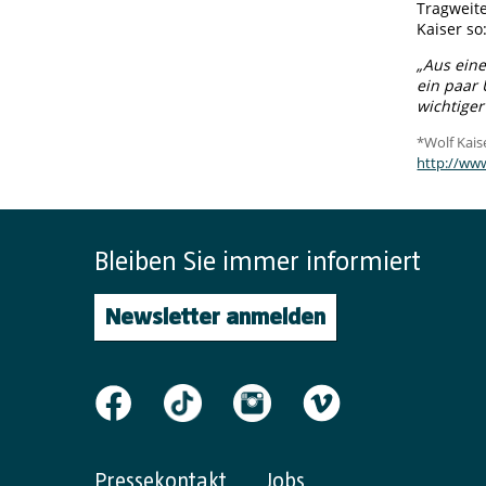
Tragweite
Kaiser so
„Aus eine
ein paar
wichtiger
*Wolf Kais
http://ww
Bleiben Sie immer informiert
Newsletter anmelden
Pressekontakt
Jobs