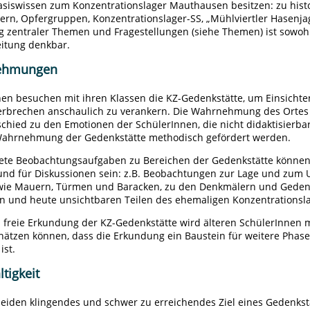
asiswissen zum Konzentrationslager Mauthausen besitzen: zu hist
rn, Opfergruppen, Konzentrationslager-SS, „Mühlviertler Hasenjag
g zentraler Themen und Fragestellungen (siehe Themen) ist sowohl
itung denkbar.
ehmungen
nen besuchen mit ihren Klassen die KZ-Gedenkstätte, um Einsic
erbrechen anschaulich zu verankern. Die Wahrnehmung des Ortes 
chied zu den Emotionen der SchülerInnen, die nicht didaktisierbar
ahrnehmung der Gedenkstätte methodisch gefördert werden.
tete Beobachtungsaufgaben zu Bereichen der Gedenkstätte können
nd für Diskussionen sein: z.B. Beobachtungen zur Lage und zum U
 wie Mauern, Türmen und Baracken, zu den Denkmälern und Gedenk
en und heute unsichtbaren Teilen des ehemaligen Konzentrationsl
 freie Erkundung der KZ-Gedenkstätte wird älteren SchülerInnen m
chätzen können, dass die Erkundung ein Baustein für weitere Phas
ist.
tigkeit
eiden klingendes und schwer zu erreichendes Ziel eines Gedenkstä