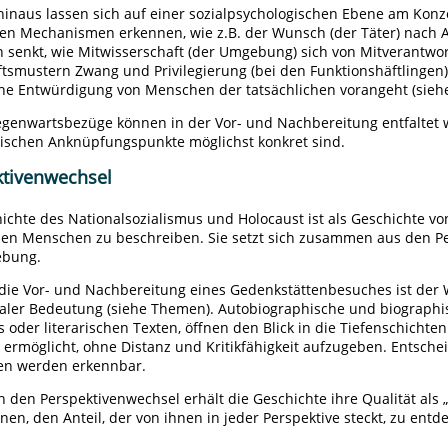
hinaus lassen sich auf einer sozialpsychologischen Ebene am Konz
alen Mechanismen erkennen, wie z.B. der Wunsch (der Täter) nach
 senkt, wie Mitwisserschaft (der Umgebung) sich von Mitverantwor
ftsmustern Zwang und Privilegierung (bei den Funktionshäftlinge
che Entwürdigung von Menschen der tatsächlichen vorangeht (sieh
egenwartsbezüge können in der Vor- und Nachbereitung entfaltet 
rischen Anknüpfungspunkte möglichst konkret sind.
ktivenwechsel
ichte des Nationalsozialismus und Holocaust ist als Geschichte 
en Menschen zu beschreiben. Sie setzt sich zusammen aus den Per
ebung.
 die Vor- und Nachbereitung eines Gedenkstättenbesuches ist der
aler Bedeutung (siehe Themen). Autobiographische und biographisc
s oder literarischen Texten, öffnen den Blick in die Tiefenschichten
 ermöglicht, ohne Distanz und Kritikfähigkeit aufzugeben. Entsc
nen werden erkennbar.
h den Perspektivenwechsel erhält die Geschichte ihre Qualität als 
nen, den Anteil, der von ihnen in jeder Perspektive steckt, zu entd