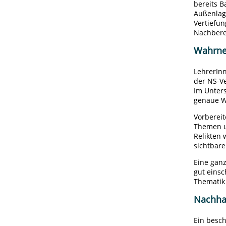
bereits B
Außenlage
Vertiefun
Nachbere
Wahrn
LehrerIn
der NS-V
Im Unters
genaue W
Vorberei
Themen u
Relikten
sichtbar
Eine ganz
gut eins
Thematik 
Nachhal
Ein besch