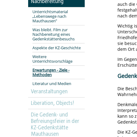
Nachbereitung
auch die
festgeha
Unterrichtsmaterial
nach dem
„Lebenswege nach
Mauthausen”
Wichtig i
Was bleibt. Film zur
Untersche
Nachbereitung eines
Friedhöf
Gedenkstättenbesuchs
sie besu
Aspekte der KZ-Geschichte
dem Ort 
Weitere
Im Gegenz
Unterrichtsvorschläge
Erschütt
Erwartungen - Ziele -
Methoden
Geden
Literatur und Medien
Die Besc
Veranstaltungen
Wahrnehm
Liberation, Objects!
Denkmäle
Interpre
Die Gedenk- und
kann so z
Befreiungsfeier in der
Gedenkstä
KZ-Gedenkstätte
Die KZ-Ge
Mauthausen