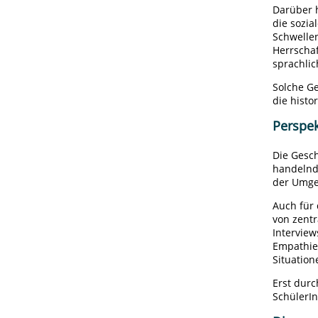
Darüber 
die sozi
Schwellen
Herrscha
sprachli
Solche G
die histo
Perspe
Die Gesch
handelnd
der Umg
Auch für
von zentr
Interview
Empathie
Situatio
Erst durc
SchülerIn