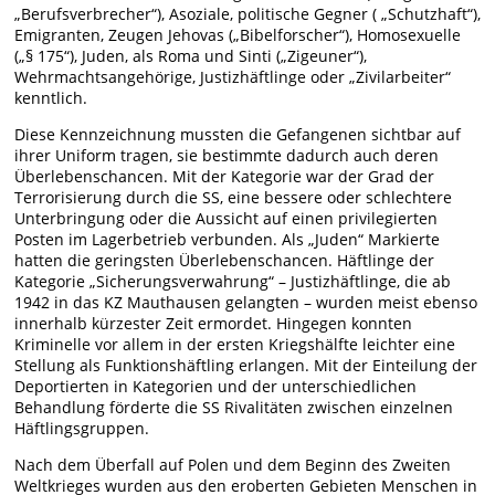
„Berufsverbrecher“), Asoziale, politische Gegner ( „Schutzhaft“),
Emigranten, Zeugen Jehovas („Bibelforscher“), Homosexuelle
(„§ 175“), Juden, als Roma und Sinti („Zigeuner“),
Wehrmachtsangehörige, Justizhäftlinge oder „Zivilarbeiter“
kenntlich.
Diese Kennzeichnung mussten die Gefangenen sichtbar auf
ihrer Uniform tragen, sie bestimmte dadurch auch deren
Überlebenschancen. Mit der Kategorie war der Grad der
Terrorisierung durch die SS, eine bessere oder schlechtere
Unterbringung oder die Aussicht auf einen privilegierten
Posten im Lagerbetrieb verbunden. Als „Juden“ Markierte
hatten die geringsten Überlebenschancen. Häftlinge der
Kategorie „Sicherungsverwahrung“ – Justizhäftlinge, die ab
1942 in das KZ Mauthausen gelangten – wurden meist ebenso
innerhalb kürzester Zeit ermordet. Hingegen konnten
Kriminelle vor allem in der ersten Kriegshälfte leichter eine
Stellung als Funktionshäftling erlangen. Mit der Einteilung der
Deportierten in Kategorien und der unterschiedlichen
Behandlung förderte die SS Rivalitäten zwischen einzelnen
Häftlingsgruppen.
Nach dem Überfall auf Polen und dem Beginn des Zweiten
Weltkrieges wurden aus den eroberten Gebieten Menschen in