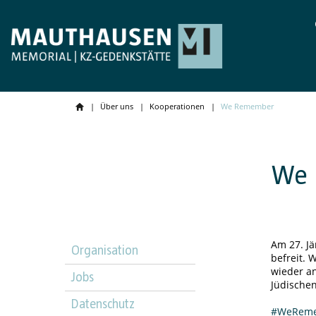
Über uns
Kooperationen
We Remember
We
Am 27. J
Organisation
befreit. 
wieder a
Jobs
Jüdische
Datenschutz
#WeRem