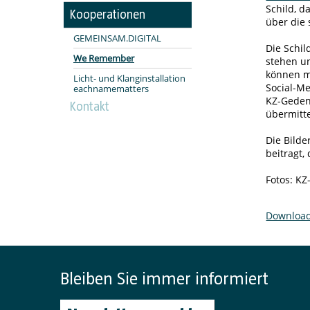
Schild, d
Kooperationen
über die 
GEMEINSAM.DIGITAL
Die Schil
We Remember
stehen u
können m
Licht- und Klanginstallation
Social-Me
eachnamematters
KZ-Geden
Kontakt
übermitte
Die Bild
beitragt,
Fotos: KZ
Downloa
Bleiben Sie immer informiert