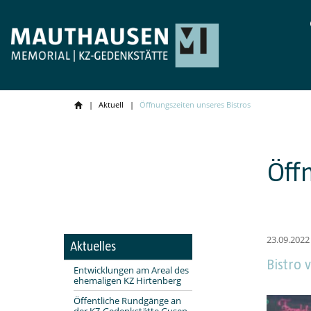
Aktuell
Öffnungszeiten unseres Bistros
Öff
23.09.2022
Aktuelles
Bistro
Entwicklungen am Areal des
ehemaligen KZ Hirtenberg
Öffentliche Rundgänge an
der KZ-Gedenkstätte Gusen