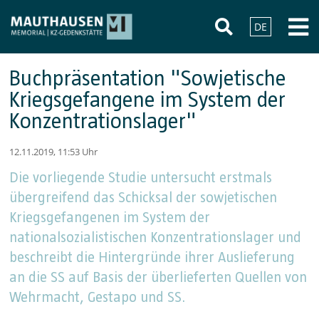
DE
Buchpräsentation "Sowjetische
Kriegsgefangene im System der
Konzentrationslager"
12.11.2019, 11:53 Uhr
Die vorliegende Studie untersucht erstmals
übergreifend das Schicksal der sowjetischen
Kriegsgefangenen im System der
nationalsozialistischen Konzentrationslager und
beschreibt die Hintergründe ihrer Auslieferung
an die SS auf Basis der überlieferten Quellen von
Wehrmacht, Gestapo und SS.