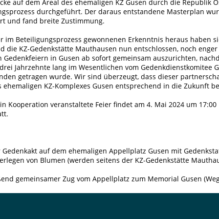
cke auf dem Areal des ehemaligen KZ Gusen durch die Republik Ö
ungsprozess durchgeführt. Der daraus entstandene Masterplan wur
ert und fand breite Zustimmung.
er im Beteiligungsprozess gewonnenen Erkenntnis heraus haben s
d die KZ-Gedenkstätte Mauthausen nun entschlossen, noch enge
en Gedenkfeiern in Gusen ab sofort gemeinsam auszurichten, nach
 drei Jahrzehnte lang im Wesentlichen vom Gedenkdienstkomitee G
den getragen wurde. Wir sind überzeugt, dass dieser partnerscha
s ehemaligen KZ-Komplexes Gusen entsprechend in die Zukunft beg
 in Kooperation veranstaltete Feier findet am 4. Mai 2024 um 17:0
tt.
r Gedenkakt auf dem ehemaligen Appellplatz Gusen mit Gedenkst
erlegen von Blumen (werden seitens der KZ-Gedenkstätte Mauthaus
ßend gemeinsamer Zug vom Appellplatz zum Memorial Gusen (Wegs