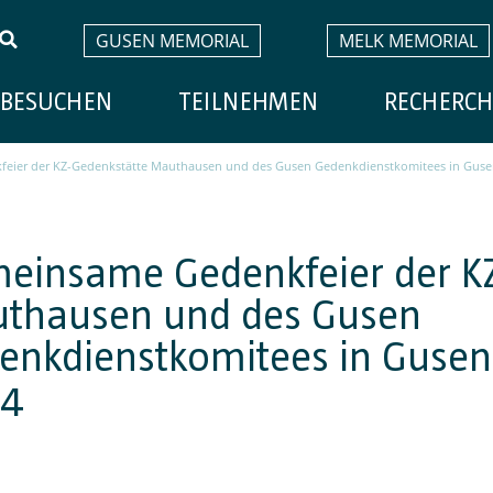
GUSEN MEMORIAL
MELK MEMORIAL
BESUCHEN
TEILNEHMEN
RECHERCH
eier der KZ-Gedenkstätte Mauthausen und des Gusen Gedenkdienstkomitees in Guse
einsame Gedenkfeier der KZ
thausen und des Gusen
enkdienstkomitees in Gusen
4