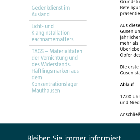
Grundstü
Beteilig
Gedenkdienst im
präsenti
Ausland
Aus dies
Licht- und
Gusen un
Klanginstallation
jährlich
eachnamematters
mehr als
Überleben
TAGS – Materialitäten
Opfer de
der Vernichtung und
des Widerstands.
Die erste
Häftlingsmarken aus
Gusen sta
dem
Konzentrationslager
Ablauf
Mauthausen
17:00 Uh
und Nied
Anschlie
Bleiben Sie immer informiert