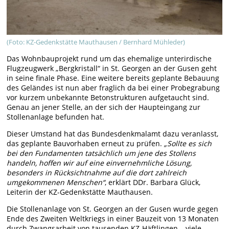
(Foto: KZ-Gedenkstätte Mauthausen / Bernhard Mühleder)
Das Wohnbauprojekt rund um das ehemalige unterirdische
Flugzeugwerk „Bergkristall“ in St. Georgen an der Gusen geht
in seine finale Phase. Eine weitere bereits geplante Bebauung
des Geländes ist nun aber fraglich da bei einer Probegrabung
vor kurzem unbekannte Betonstrukturen aufgetaucht sind.
Genau an jener Stelle, an der sich der Haupteingang zur
Stollenanlage befunden hat.
Dieser Umstand hat das Bundesdenkmalamt dazu veranlasst,
das geplante Bauvorhaben erneut zu prüfen.
„Sollte es sich
bei den Fundamenten tatsächlich um jene des Stollens
handeln, hoffen wir auf eine einvernehmliche Lösung,
besonders in Rücksichtnahme auf die dort zahlreich
umgekommenen Menschen“
, erklärt DDr. Barbara Glück,
Leiterin der KZ-Gedenkstätte Mauthausen.
Die Stollenanlage von St. Georgen an der Gusen wurde gegen
Ende des Zweiten Weltkriegs in einer Bauzeit von 13 Monaten
durch Zwangsarbeit von tausenden KZ-Häftlingen – viele