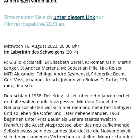
Änderungen vorbehalten.
Bitte melden Sie sich
unter diesem Link
zur
Filmretrospektive 2023 an.
___________________________________
Mittwoch 16. August 2023, 20:00 Uhr
Im Labyrinth des Schweigens
(2014)
R: Giulio Ricciarelli, D: Elisabeth Bartel, K: Roman Osin, Martin
Langer, S: Andrea Mertens, M: Sebastian Pille, Niki Reiser
MIT: Alexander Fehling, André Szymanski, Friederike Becht,
Gert Voss, Johannes Krisch, Johann von Bülow. D, Farbe, 123
min., deutsch.
Deutschland 1958: Der Krieg ist seit über zehn Jahren vorbei
und alle wollen endlich vergessen. Mit dem Gräuel der
Nationalsozialisten will sich hier niemand mehr beschäftigen
und so leben die Opfer und Täter nebeneinander. 1963
beginnen unter Fritz Bauer als Generalstaatsanwalt in
Frankfurt die Auschwitzprozesse, aber das neu aufkeimende
Selbstbewusstsein des Landes überdeckte die Notwendigkeit,
sich der vergangenen Verbrechen zu stellen. Mehrere hundert