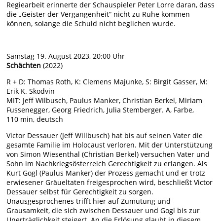
Regiearbeit erinnerte der Schauspieler Peter Lorre daran, dass
die „Geister der Vergangenheit“ nicht zu Ruhe kommen
können, solange die Schuld nicht beglichen wurde.
Samstag 19. August 2023, 20:00 Uhr
Schächten
(2022)
R + D: Thomas Roth, K: Clemens Majunke, S: Birgit Gasser, M:
Erik K. Skodvin
MIT: Jeff Wilbusch, Paulus Manker, Christian Berkel, Miriam
Fussenegger, Georg Friedrich, Julia Stemberger. A, Farbe,
110 min, deutsch
Victor Dessauer (Jeff Willbusch) hat bis auf seinen Vater die
gesamte Familie im Holocaust verloren. Mit der Unterstützung
von Simon Wiesenthal (Christian Berkel) versuchen Vater und
Sohn im Nachkriegsösterreich Gerechtigkeit zu erlangen. Als
Kurt Gogl (Paulus Manker) der Prozess gemacht und er trotz
erwiesener Gräueltaten freigesprochen wird, beschließt Victor
Dessauer selbst für Gerechtigkeit zu sorgen.
Unausgesprochenes trifft hier auf Zumutung und
Grausamkeit, die sich zwischen Dessauer und Gogl bis zur
Unerträglichkeit steigert. An die Erlösung glaubt in diesem