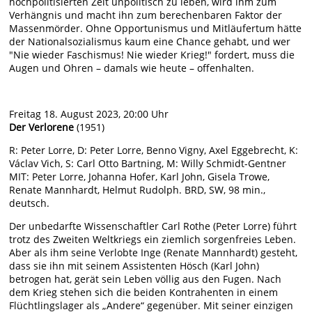
hochpolitisierten Zeit unpolitisch zu leben, wird ihm zum
Verhängnis und macht ihn zum berechenbaren Faktor der
Massenmörder. Ohne Opportunismus und Mitläufertum hätte
der Nationalsozialismus kaum eine Chance gehabt, und wer
"Nie wieder Faschismus! Nie wieder Krieg!" fordert, muss die
Augen und Ohren – damals wie heute – offenhalten.
Freitag 18. August 2023, 20:00 Uhr
Der Verlorene
(1951)
R: Peter Lorre, D: Peter Lorre, Benno Vigny, Axel Eggebrecht, K:
Václav Vich, S: Carl Otto Bartning, M: Willy Schmidt-Gentner
MIT: Peter Lorre, Johanna Hofer, Karl John, Gisela Trowe,
Renate Mannhardt, Helmut Rudolph. BRD, SW, 98 min.,
deutsch.
Der unbedarfte Wissenschaftler Carl Rothe (Peter Lorre) führt
trotz des Zweiten Weltkriegs ein ziemlich sorgenfreies Leben.
Aber als ihm seine Verlobte Inge (Renate Mannhardt) gesteht,
dass sie ihn mit seinem Assistenten Hösch (Karl John)
betrogen hat, gerät sein Leben völlig aus den Fugen. Nach
dem Krieg stehen sich die beiden Kontrahenten in einem
Flüchtlingslager als „Andere“ gegenüber. Mit seiner einzigen