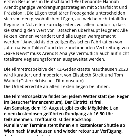
ersten Besuches in Deutschland 1950 benannte Hannah
Arendt gängige Verdrängungsstrategien mit Scharfsicht und
Präzision: „Die Lügen totalitärer Propaganda unterscheiden
sich von den gewöhnlichen Lügen, auf welche nichttotalitäre
Regime in Notzeiten zurückgreifen, vor allem dadurch, dass
sie ständig den Wert von Tatsachen überhaupt leugnen: Alle
Fakten können verändert und alle Lügen wahrgemacht
werden.“ Angesichts der zeitgenössischen Fabrikation von
„alternativen Fakten“ und der zunehmenden Verbreitung von
„Fake News“ muss Arendts Analyse vermutlich auch auf nicht-
totalitäre Regierungsformen ausgeweitet werden.
Die Filmretrospektive der KZ-Gedenkstätte Mauthausen 2023
wird kuratiert und moderiert von Elisabeth Streit und Tom
Waibel (Österreichisches Filmmuseum).
Die Urheberrechte an allen Texten liegen bei ihnen.
Die Filmretrospektive findet bei jedem Wetter statt (bei Regen
im Besucher*innenzentrum). Der Eintritt ist frei.
Am Samstag, dem 19. August, gibt es die Möglichkeit, an
einem kostenlosen geführten Rundgang ab 16:30 Uhr
teilzunehmen. Treffpunkt ist der Bookshop.
Für alle vier Termine steht Ihnen ein kostenloser Shuttle ab
Wien nach Mauthausen und wieder retour zur Verfügung.