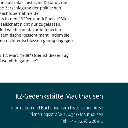
e austrofaschistische Diktatur, die
nde Zerschlagung der politischen
e Machtübernahme der
eits in den 1920er und frühen 1930er
ellschaft nicht nur zugelassen,
 Und wiederum davor befeuerten
tisemitische Ressentiment, indem sie
aten nicht entschlossen genug dagegen
m 12. März 1938? Oder ist dieser Tag
d womit begann sie?
KZ-Gedenkstätte Mauthausen
Information und Buchungen am historischen Areal
Erinnerungsstraße 1, 4310 Mauthausen
Tel: +43 7238 2269-0