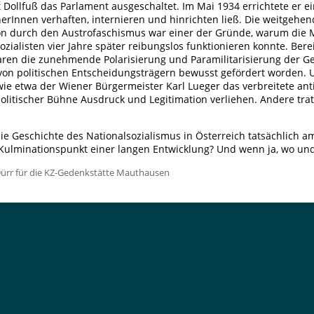
 Dollfuß das Parlament ausgeschaltet. Im Mai 1934 errichtete er ein
erInnen verhaften, internieren und hinrichten ließ. Die weitgehe
on durch den Austrofaschismus war einer der Gründe, warum di
ozialisten vier Jahre später reibungslos funktionieren konnte. Ber
ren die zunehmende Polarisierung und Paramilitarisierung der Ges
von politischen Entscheidungsträgern bewusst gefördert worden.
 wie etwa der Wiener Bürgermeister Karl Lueger das verbreitete an
olitischer Bühne Ausdruck und Legitimation verliehen. Andere tr
ie Geschichte des Nationalsozialismus in Österreich tatsächlich a
h Kulminationspunkt einer langen Entwicklung? Und wenn ja, wo un
Dürr für die KZ-Gedenkstätte Mauthausen