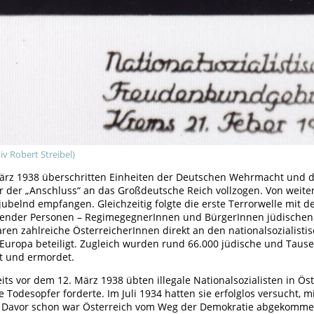
iv Robert Streibel)
ärz 1938 überschritten Einheiten der Deutschen Wehrmacht und der
r der „Anschluss“ an das Großdeutsche Reich vollzogen. Von weite
jubelnd empfangen. Gleichzeitig folgte die erste Terrorwelle mit 
ender Personen – RegimegegnerInnen und BürgerInnen jüdischen
aren zahlreiche ÖsterreicherInnen direkt an den nationalsozialis
Europa beteiligt. Zugleich wurden rund 66.000 jüdische und Tause
rt und ermordet.
its vor dem 12. März 1938 übten illegale Nationalsozialisten in Öst
e Todesopfer forderte. Im Juli 1934 hatten sie erfolglos versucht, 
Davor schon war Österreich vom Weg der Demokratie abgekommen.