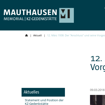
Aktuell
12. März 1938: Der "Anschluss" und seine Vorge
12.
Vor
09.03.2018
Aktuelles
Statement und Position der
KZ-Gedenkstätte