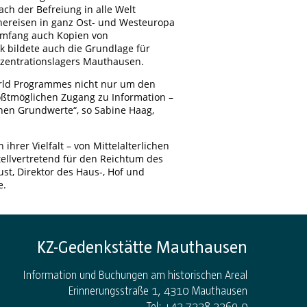
h der Befreiung in alle Welt
hereisen in ganz Ost- und Westeuropa
 Umfang auch Kopien von
 bildete auch die Grundlage für
nzentrationslagers Mauthausen.
rld Programmes nicht nur um den
ößtmöglichen Zugang zu Information –
hen Grundwerte“, so Sabine Haag,
ihrer Vielfalt – von Mittelalterlichen
tellvertretend für den Reichtum des
st, Direktor des Haus-, Hof und
e.
KZ-Gedenkstätte Mauthausen
Information und Buchungen am historischen Areal
Erinnerungsstraße 1, 4310 Mauthausen
Tel: +43 7238 2269-0