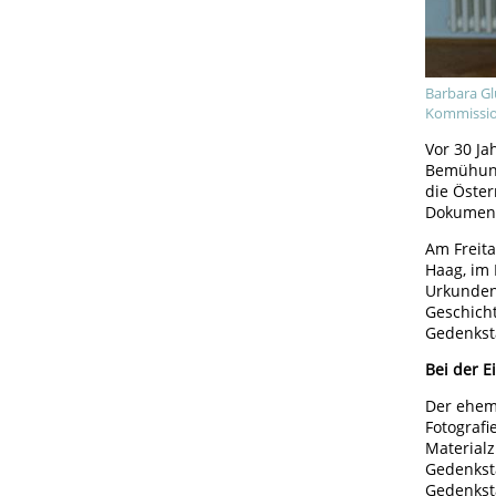
Barbara Gl
Kommissio
Vor 30 Ja
Bemühung
die Öste
Dokument
Am Freit
Haag, im 
Urkunden 
Geschicht
Gedenkst
Bei der 
Der ehem
Fotograf
Materialz
Gedenkstä
Gedenkstä