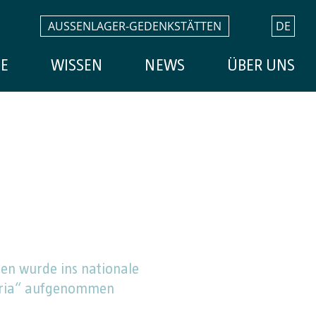
AUSSENLAGER-GEDENKSTÄTTEN
DE
E
WISSEN
NEWS
ÜBER UNS
n wurde ins nationale
stria“ aufgenommen