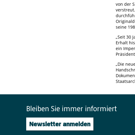
von der 
verstreu
durchführ
Original
seine 19
„Seit 30
Erhalt h
ein Impe
Präsiden
„Die neue
Handschri
Dokumente
Staatsarc
Bleiben Sie immer informiert
Newsletter anmelden