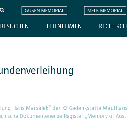
GUSEN MEMORIAL
MELK MEMORIAL
BESUCHEN
TEILNEHMEN
RECHERCH
undenverleihung
ung Hans Maršálek“ der KZ-Gedenkstätte Mauthause
eichische Dokumentenerbe-Register „Memory of Au