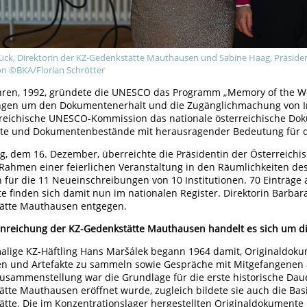
ück, Direktorin der KZ-Gedenkstätte Mauthausen und Sabine Haag, Präside
n ©BKA/Florian Schrötter
hren, 1992, gründete die UNESCO das Programm „Memory of the Wor
en um den Dokumentenerhalt und die Zugänglichmachung von Info
rreichische UNESCO-Kommission das nationale österreichische Do
e und Dokumentenbestände mit herausragender Bedeutung für die 
ag, dem 16. Dezember, überreichte die Präsidentin der Österreic
Rahmen einer feierlichen Veranstaltung in den Räumlichkeiten des
für die 11 Neueinschreibungen von 10 Institutionen. 70 Einträge
e finden sich damit nun im nationalen Register. Direktorin Barba
ätte Mauthausen entgegen.
Einreichung der KZ-Gedenkstätte Mauthausen handelt es sich um 
alige KZ-Häftling Hans Maršálek begann 1964 damit, Originaldok
ien und Artefakte zu sammeln sowie Gespräche mit Mitgefangene
usammenstellung war die Grundlage für die erste historische Daue
tte Mauthausen eröffnet wurde, zugleich bildete sie auch die Bas
tte. Die im Konzentrationslager hergestellten Originaldokumente u