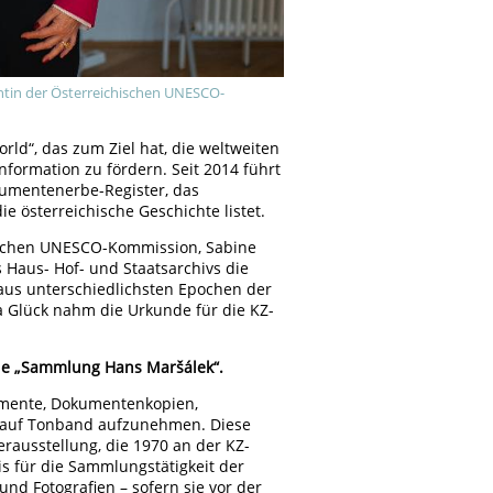
ntin der Österreichischen UNESCO-
ld“, das zum Ziel hat, die weltweiten
rmation zu fördern. Seit 2014 führt
kumentenerbe-Register, das
österreichische Geschichte listet.
hischen UNESCO-Kommission, Sabine
 Haus- Hof- und Staatsarchivs die
 aus unterschiedlichsten Epochen der
ra Glück nahm die Urkunde für die KZ-
die „Sammlung Hans Maršálek“.
umente, Dokumentenkopien,
n auf Tonband aufzunehmen. Diese
rausstellung, die 1970 an der KZ-
is für die Sammlungstätigkeit der
nd Fotografien – sofern sie vor der