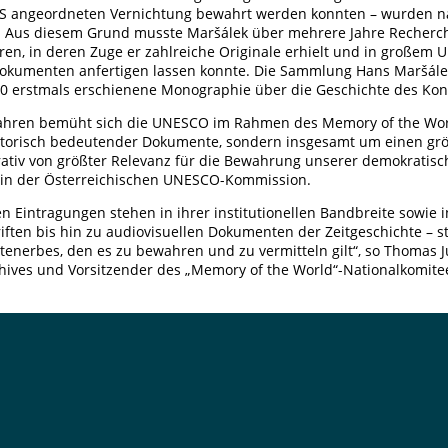
SS angeordneten Vernichtung bewahrt werden konnten – wurden nac
t. Aus diesem Grund musste Maršálek über mehrere Jahre Recherc
en, in deren Zuge er zahlreiche Originale erhielt und in großem
dokumenten anfertigen lassen konnte. Die Sammlung Hans Maršálek
80 erstmals erschienene Monographie über die Geschichte des Ko
 Jahren bemüht sich die UNESCO im Rahmen des Memory of the Wo
istorisch bedeutender Dokumente, sondern insgesamt um einen gr
rativ von größter Relevanz für die Bewahrung unserer demokratisc
tin der Österreichischen UNESCO-Kommission.
n Eintragungen stehen in ihrer institutionellen Bandbreite sowie in 
ften bis hin zu audiovisuellen Dokumenten der Zeitgeschichte – s
nerbes, den es zu bewahren und zu vermitteln gilt“, so Thomas Ju
hives und Vorsitzender des „Memory of the World“-Nationalkomite